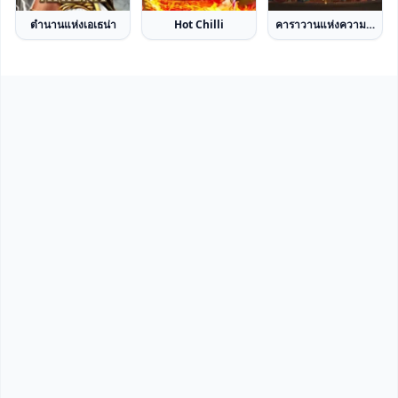
ตำนานแห่งเอเธน่า
Hot Chilli
คาราวานแห่งความร่ำรวย