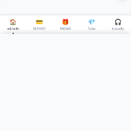
🏠
💳
🎁
💎
🎧
หน้าหลัก
DEPOSIT
PROMO
โบนัส
ช่วยเหลือ
✕
Select Language
🇹🇭
✓
Thailand
Jewel Scarabs สล็อตแตกง่าย ทำกำไร
⚙️
สูงสุดที่ thh25th.com
RTP
VOLATILITY
96.75%
High ⚡⚡⚡⚡🌑