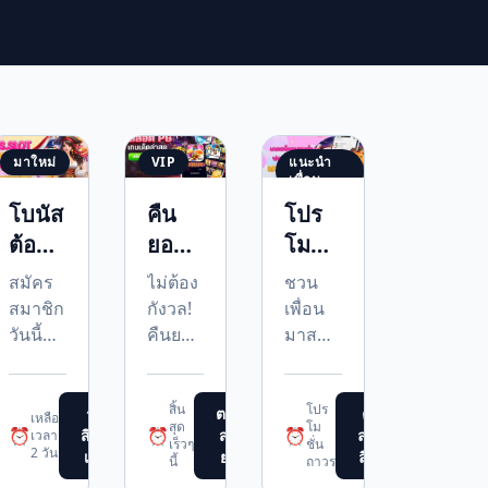
มาใหม่
VIP
แนะนำ
เพื่อน
โบนัส
คืน
โปร
ต้อนรับ
ยอด
โมชั่น
สมาชิก
เสีย
แนะนำ
สมัคร
ไม่ต้อง
ชวน
ใหม่
ราย
เพื่อน
สมาชิก
กังวล!
เพื่อน
วัน
วันนี้
คืนยอด
มาสนุ
รับ
เสีย
กด้ว
โบนัส
สูงสุด
ยกัน
สิ้น
โปร
เครดิต
10%
รับค่า
รับ
ตรวจ
คัด
เหลือ
สุด
โม
⏰
⏰
⏰
สิทธิ์
สอบ
ลอก
เวลา
ฟรี
ทุกวัน
คอมมิชชั่น
เร็วๆ
ชั่น
2 วัน
เลย
ยอด
ลิงก์
นี้
ถาวร
ทันที
ให้คุณ
ฟรี