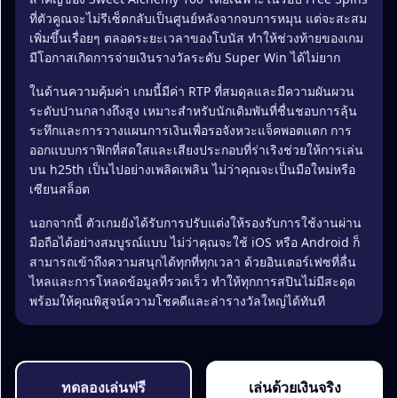
ที่ตัวคูณจะไม่รีเซ็ตกลับเป็นศูนย์หลังจากจบการหมุน แต่จะสะสม
เพิ่มขึ้นเรื่อยๆ ตลอดระยะเวลาของโบนัส ทำให้ช่วงท้ายของเกม
มีโอกาสเกิดการจ่ายเงินรางวัลระดับ Super Win ได้ไม่ยาก
ในด้านความคุ้มค่า เกมนี้มีค่า RTP ที่สมดุลและมีความผันผวน
ระดับปานกลางถึงสูง เหมาะสำหรับนักเดิมพันที่ชื่นชอบการลุ้น
ระทึกและการวางแผนการเงินเพื่อรอจังหวะแจ็คพอตแตก การ
ออกแบบกราฟิกที่สดใสและเสียงประกอบที่ร่าเริงช่วยให้การเล่น
บน h25th เป็นไปอย่างเพลิดเพลิน ไม่ว่าคุณจะเป็นมือใหม่หรือ
เซียนสล็อต
นอกจากนี้ ตัวเกมยังได้รับการปรับแต่งให้รองรับการใช้งานผ่าน
มือถือได้อย่างสมบูรณ์แบบ ไม่ว่าคุณจะใช้ iOS หรือ Android ก็
สามารถเข้าถึงความสนุกได้ทุกที่ทุกเวลา ด้วยอินเตอร์เฟซที่ลื่น
ไหลและการโหลดข้อมูลที่รวดเร็ว ทำให้ทุกการสปินไม่มีสะดุด
พร้อมให้คุณพิสูจน์ความโชคดีและล่ารางวัลใหญ่ได้ทันที
ทดลองเล่นฟรี
เล่นด้วยเงินจริง