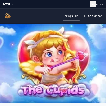
h25th
ภาษา
เข้าสู่ระบบ
สมัครสมาชิก