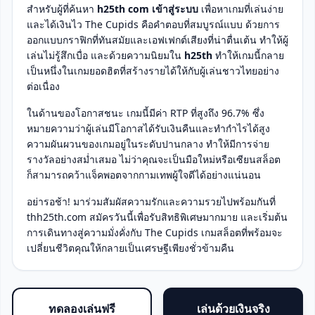
สำหรับผู้ที่ค้นหา
h25th com เข้าสู่ระบบ
เพื่อหาเกมที่เล่นง่าย
และได้เงินไว The Cupids คือคำตอบที่สมบูรณ์แบบ ด้วยการ
ออกแบบกราฟิกที่ทันสมัยและเอฟเฟกต์เสียงที่น่าตื่นเต้น ทำให้ผู้
เล่นไม่รู้สึกเบื่อ และด้วยความนิยมใน
h25th
ทำให้เกมนี้กลาย
เป็นหนึ่งในเกมยอดฮิตที่สร้างรายได้ให้กับผู้เล่นชาวไทยอย่าง
ต่อเนื่อง
ในด้านของโอกาสชนะ เกมนี้มีค่า RTP ที่สูงถึง 96.7% ซึ่ง
หมายความว่าผู้เล่นมีโอกาสได้รับเงินคืนและทำกำไรได้สูง
ความผันผวนของเกมอยู่ในระดับปานกลาง ทำให้มีการจ่าย
รางวัลอย่างสม่ำเสมอ ไม่ว่าคุณจะเป็นมือใหม่หรือเซียนสล็อต
ก็สามารถคว้าแจ็คพอตจากกามเทพผู้ใจดีได้อย่างแน่นอน
อย่ารอช้า! มาร่วมสัมผัสความรักและความรวยไปพร้อมกันที่
thh25th.com สมัครวันนี้เพื่อรับสิทธิพิเศษมากมาย และเริ่มต้น
การเดินทางสู่ความมั่งคั่งกับ The Cupids เกมสล็อตที่พร้อมจะ
เปลี่ยนชีวิตคุณให้กลายเป็นเศรษฐีเพียงชั่วข้ามคืน
ทดลองเล่นฟรี
เล่นด้วยเงินจริง