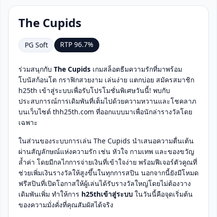
▶
The Cupids
RTP 96.7%
PG Soft
ร่วมสนุกกับ
The Cupids
เกมสล็อตธีมความรักที่มาพร้อม
โบนัสก้อนโต กราฟิกสวยงาม เล่นง่าย แตกบ่อย สมัครสมาชิก
h25th เข้าสู่ระบบเพื่อรับโปรโมชั่นพิเศษวันนี้! พบกับ
ประสบการณ์การเดิมพันที่เต็มไปด้วยความหวานและโชคลาภ
บนเว็บไซต์ thh25th.com ที่ออกแบบมาเพื่อนักล่ารางวัลโดย
เฉพาะ
ในส่วนของระบบการเล่น The Cupids นำเสนอความตื่นเต้น
ผ่านสัญลักษณ์แห่งความรัก เช่น หัวใจ กามเทพ และของขวัญ
ล้ำค่า โดยมีกลไกการจ่ายเงินที่เข้าใจง่าย พร้อมฟีเจอร์ตัวคูณที่
ช่วยเพิ่มเงินรางวัลให้สูงขึ้นในทุกการสปิน นอกจากนี้ยังมีโหมด
ฟรีสปินที่เปิดโอกาสให้ผู้เล่นได้รับรางวัลใหญ่โดยไม่ต้องวาง
เดิมพันเพิ่ม ทำให้การ
h25thเข้าสู่ระบบ
ในวันนี้คือจุดเริ่มต้น
ของความมั่งคั่งที่คุณสัมผัสได้จริง