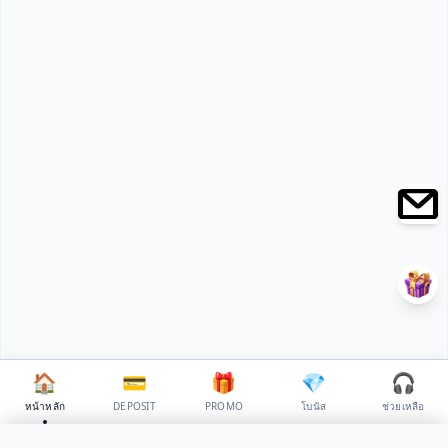
🏠
💳
🎁
💎
🎧
หน้าหลัก
DEPOSIT
PROMO
โบนัส
ช่วยเหลือ