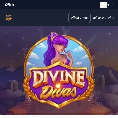
h25th
ภาษา
เข้าสู่ระบบ
สมัครสมาชิก