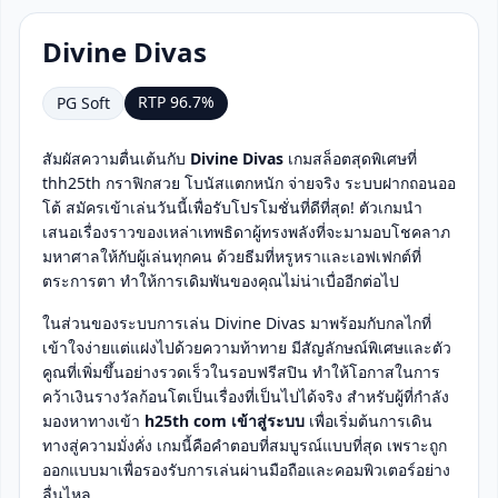
▶
Divine Divas
RTP 96.7%
PG Soft
สัมผัสความตื่นเต้นกับ
Divine Divas
เกมสล็อตสุดพิเศษที่
thh25th กราฟิกสวย โบนัสแตกหนัก จ่ายจริง ระบบฝากถอนออ
โต้ สมัครเข้าเล่นวันนี้เพื่อรับโปรโมชั่นที่ดีที่สุด! ตัวเกมนำ
เสนอเรื่องราวของเหล่าเทพธิดาผู้ทรงพลังที่จะมามอบโชคลาภ
มหาศาลให้กับผู้เล่นทุกคน ด้วยธีมที่หรูหราและเอฟเฟกต์ที่
ตระการตา ทำให้การเดิมพันของคุณไม่น่าเบื่ออีกต่อไป
ในส่วนของระบบการเล่น Divine Divas มาพร้อมกับกลไกที่
เข้าใจง่ายแต่แฝงไปด้วยความท้าทาย มีสัญลักษณ์พิเศษและตัว
คูณที่เพิ่มขึ้นอย่างรวดเร็วในรอบฟรีสปิน ทำให้โอกาสในการ
คว้าเงินรางวัลก้อนโตเป็นเรื่องที่เป็นไปได้จริง สำหรับผู้ที่กำลัง
มองหาทางเข้า
h25th com เข้าสู่ระบบ
เพื่อเริ่มต้นการเดิน
ทางสู่ความมั่งคั่ง เกมนี้คือคำตอบที่สมบูรณ์แบบที่สุด เพราะถูก
ออกแบบมาเพื่อรองรับการเล่นผ่านมือถือและคอมพิวเตอร์อย่าง
ลื่นไหล