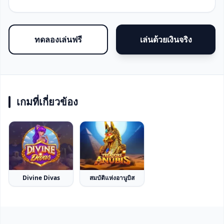
ทดลองเล่นฟรี
เล่นด้วยเงินจริง
เกมที่เกี่ยวข้อง
Divine Divas
สมบัติแห่งอานูบิส