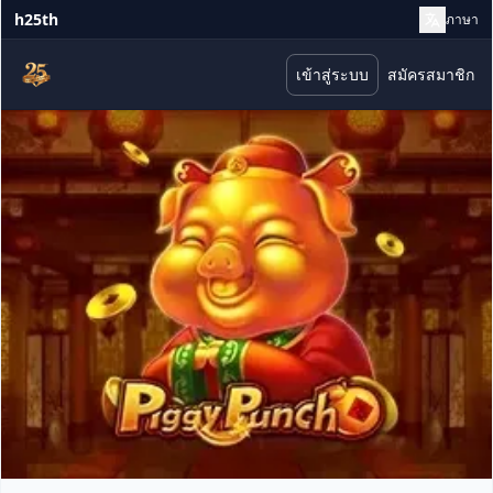
h25th
ภาษา
เข้าสู่ระบบ
สมัครสมาชิก