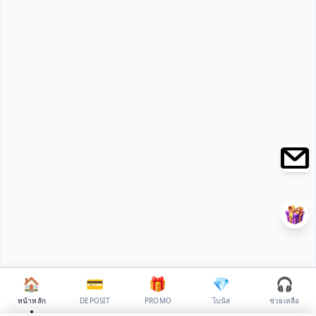
🏠
💳
🎁
💎
🎧
หน้าหลัก
DEPOSIT
PROMO
โบนัส
ช่วยเหลือ